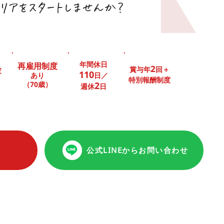
リアをスタートしませんか？
年間休日
再雇用制度
2
験
賞与年
回＋
110
あり
日
／
特別報酬制度
（70歳）
2
週休
日
公式LINEからお問い合わせ