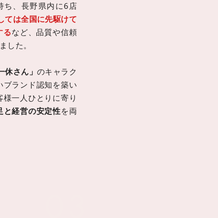
持ち、
長野県内に6店
しては全国に先駆けて
する
など、品質や信頼
ました。
一休さん」
のキャラク
いブランド認知を築い
客様一人ひとりに寄り
足と経営の安定性
を両
03