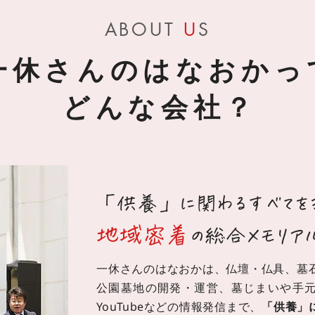
ABOUT
U
S
一休さんのはなおかっ
どんな会社？
「供養」に関わるすべてを
地域密着
の総合メモリア
一休さんのはなおかは、仏壇・仏具、墓
公園墓地の開発・運営、墓じまいや手
YouTubeなどの情報発信まで、
「供養」