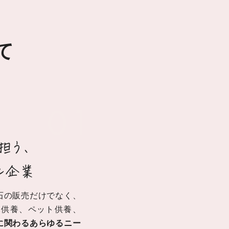
て
01
担う、
ル企業
石の販売だけでなく、
元供養、ペット供養、
に関わるあらゆるニー