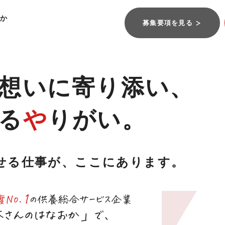
か
募集要項を見る
想いに寄り添い、
る
や
りがい。
せる仕事が、ここにあります。
1
No.
の供養総合サービス企業
さんのはなおか」で、