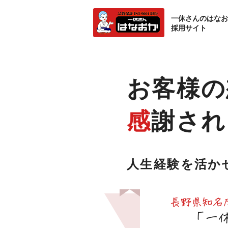
一休さんのはなお
採用サイト
お客様の
感
謝され
人生経験を
活
か
長野県知名度
「一休