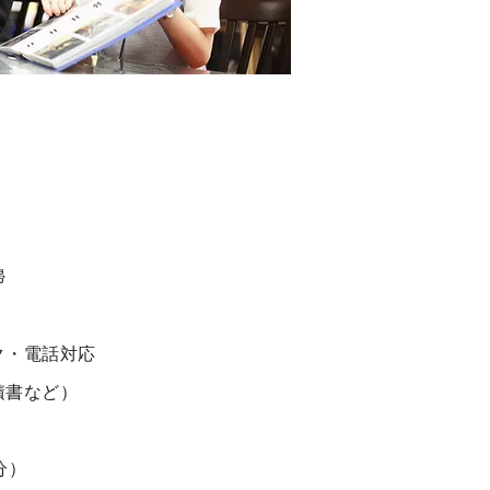
れ
掃
ク・電話対応
積書など）
分）