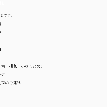
れ
同じです。
掃
理
分）
準備（梱包・小物まとめ）
ング
入荷のご連絡