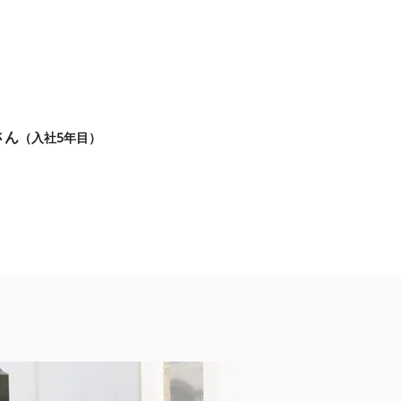
接客スタッフ
さん
（入社5年目）