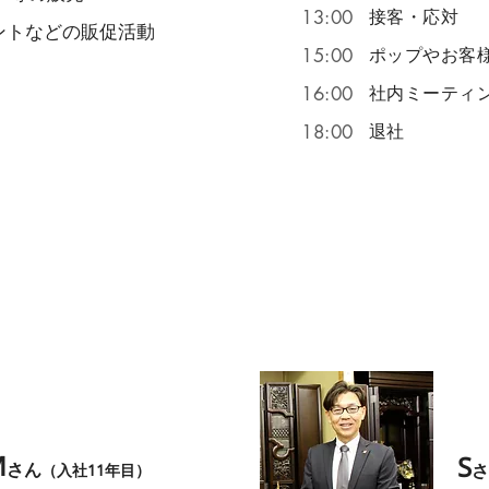
接客・応対
13:00
ントなどの販促活動
ポップやお客
15:00
社内ミーティ
16:00
退社
18:00
いるスタッフの声
​接客スタッフ
​
M
S
さん
さ
（入社11年目）