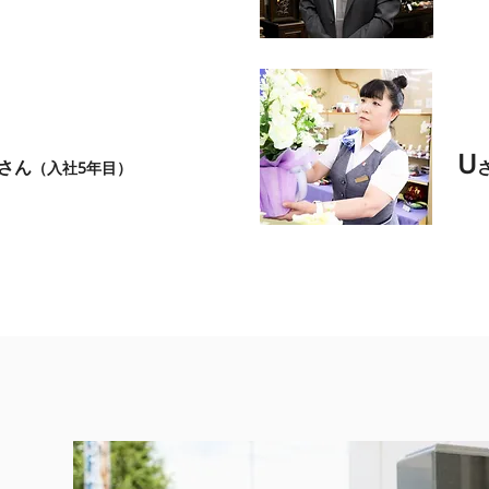
​接客スタッフ
​
U
さん
（入社5年目）