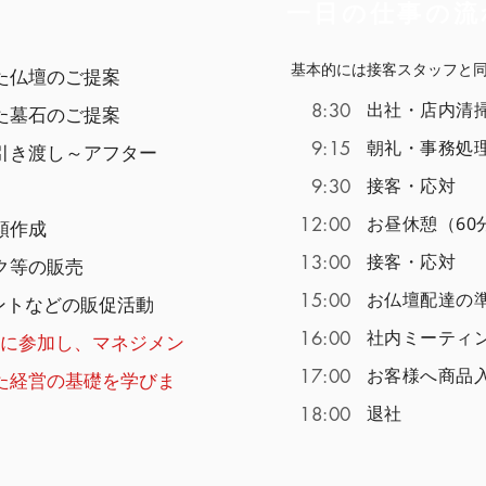
一日の仕事の流
基本的には接客スタッフと
た仏壇のご提案
出社・店内清
8:30
た墓石のご提案
朝礼・事務処
9:15
引き渡し～アフター
接客・応対
9:30
お昼休憩（60
12:00
書類作成
接客・応対
13:00
ク等の販売
お仏壇配達の
15:00
ントなどの販促活動
社内ミーティ
16:00
 に参加し、マネジメン
お客様へ商品
17:00
た経営の基礎を学びま
退社
18:00