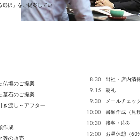
る選択」をご提案してい
一日の仕事の流
出社・店内清
8:30
た仏壇のご提案
朝礼
9:15
た墓石のご提案
メールチェッ
9:30
引き渡し～アフター
書類作成（見
10:00
接客・応対
10:30
書類作成
お昼休憩（60
12:00
ク等の販売