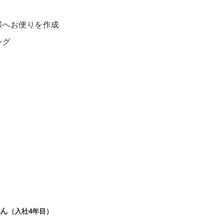
様へお便りを作成
ング
接客スタッフ
ん
（入社4年目）